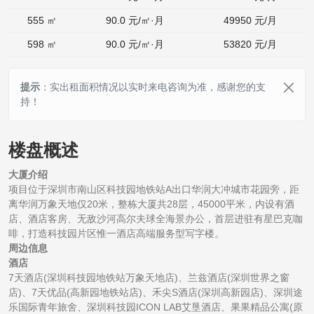
555 ㎡
90.0 元/㎡·月
49950
元/月
598 ㎡
90.0 元/㎡·月
53820
元/月
提示
：实出租面积情况以实时来电咨询为准，感谢您的支
持！
楼盘概述
大厦介绍
项目位于深圳市南山区科技园地铁站A出口华润大冲城市花园旁，距
离华润万象天地仅20米，整栋大厦共28层，45000平米，内设有酒
店、酒店客房、无敌沙河高尔夫球全海景办公，首层进驻有星巴克咖
啡，打造科技园片区惟一酒店高端服务型写字楼。
周边信息
酒店
7天酒店(深圳科技园地铁站万象天地店)、兰兹酒店(深圳世界之窗
店)、7天优品(高新园地铁站店)、禾尖S酒店(深圳高新园店)、深圳途
乐国际青年旅舍、深圳科技园ICON LAB艾垦酒店、果果精品公寓(原