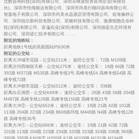
北数咨询科技(深圳)有限公司、深圳乐锋派投资咨询企业(有限合
伙)、深圳市怡海能达有限公司、深圳市尚美行顾问咨询有限公司、
智嘉电子有限公司、深圳市尚美水晶酒店管理有限公司、前海像样公
司、深圳锐尔新科技有限公司、双猴科技有限公司、微康细胞生命科
技(深圳)有限公司、富灜实业(深圳)有限公司、深圳德蓝生态环境有
限公司、深圳诺仁技术有限公司 ... ...
附近的地铁站：
距离地铁1号线的高新园站约630米
附近的公交站：
距离大冲城市花园 - 公交站211米； 途经公交车： 72路 M109路
距离沙河西铜鼓天桥 - 公交站275米； 途经公交车： 19路 66路 72路
392路 M372路 M535路 高峰专线3号 高峰专线54 高峰专线54路 高
峰专线72路
距离大冲都市花园 - 公交站512米； 途经公交车： 338路
距离白石洲西 - 公交站649米； 途经公交车： 26路 43路 58路 204路
M487路 高峰专线128路 高峰专线150路 高峰专线21号
距离大冲② - 公交站652米； 途经公交车： 19路 21路 42路 101路
113路 204路 223路 234路 B608路环线 M448路 N4路 高峰专线128
路 高峰专线36号
距离大冲① - 公交站666米； 途经公交车： 19路 21路 42路 72路
101路 113路 204路 223路 234路 320路 323路 324路 338路 369路
395路 395路大站快车 H205线 K1路 M109路 M191路 M194路