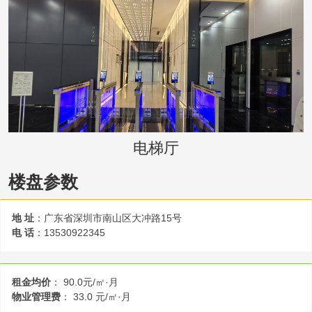
电梯厅
楼盘参数
地 址
：广东省深圳市南山区大冲路15号
电 话
：13530922345
租金均价
： 90.0元/㎡·月
物业管理费
： 33.0 元/㎡·月