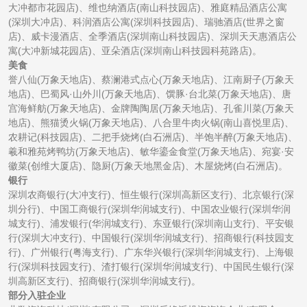
大冲都市花园店)、维也纳酒店(南山科技园店)、雅庭精品酒店公寓
(深圳大冲店)、科润酒店公寓(深圳科技园店)、瑞驰酒店(世界之窗
店)、威卡漫酒店、全季酒店(深圳南山科技园店)、深圳天天惠酒店公
寓(大冲新城花园店)、亚朵酒店(深圳南山科技园科苑路店)。
美食
誉八仙(万象天地店)、蔡澜港式点心(万象天地店)、江南厨子(万象天
地店)、巴蜀风·山外川(万象天地店)、馔豚·台北菜(万象天地店)、唐
宫海鲜舫(万象天地店)、金牌陶陶居(万象天地店)、孔雀川菜(万象天
地店)、熊猫烫火锅(万象天地店)、八合里牛肉火锅(南山喜悦里店)、
农耕记(科技园店)、二把手烧烤(白石洲店)、半饱半醉(万象天地店)、
羲和雅苑烤鸭坊(万象天地店)、敏华鎏金食堂(万象天地店)、宛宴·安
徽菜(创维大厦店)、隐厨(万象天地黑金店)、木屋烧烤(白石洲店)。
银行
深圳农商银行(大冲支行)、恒生银行(深圳高新区支行)、北京银行(深
圳分行)、中国工商银行(深圳华润城支行)、中国农业银行(深圳华润
城支行)、浦发银行(华润城支行)、东亚银行(深圳南山支行)、平安银
行(深圳大冲支行)、中国银行(深圳华润城支行)、招商银行(科技园支
行)、广州银行(粤海支行)、广东华兴银行(深圳华润城支行)、上海银
行(深圳科技园支行)、渣打银行(深圳华润城支行)、中国民生银行(深
圳高新区支行)、招商银行(深圳华润城支行)。
部分入驻企业