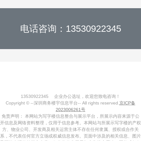
电话咨询：13530922345
13530922345
企业办公选址，欢迎您致电咨询！
Copyright © --深圳商务楼宇信息平台-- All rights reserved.
京ICP备
2023006261号
免责声明： 本网站为写字楼信息整合与展示平台，所展示内容来源于公
开信息及网络资料整理，仅用于信息参考。本网站与所展示写字楼的产权
方、物业公司、开发商及相关运营主体不存在任何隶属、授权或合作关
系，不代表任何官方立场或权威信息发布。页面中涉及的相关信息、图片