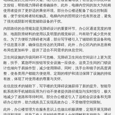
文按钮，帮助视力障碍者准确操作。此外，电梯内空间的加大为轮椅
使用者提供了更舒适的乘坐环境。部分办公楼还配备了低位控制面
板，便于坐轮椅者轻松触及。电梯内外的照明设计也有所改进，避免
了强光或阴影对视觉辅助设备的干扰。
内部路径的合理规划是无障碍设计的重要环节。办公区通道宽度的增
加、地面防滑材料的使用以及明显的视觉标识，均有助于减少意外发
生。为了方便听力障碍者沟通，部分写字楼引入了辅助听觉设备和电
子信息显示屏，确保信息传达的无障碍。此外，办公区内的休息座椅
布局也更加科学，提供了适合不同需求的休息空间。
卫生间设施的升级同样不可忽略。无障碍卫生间在空间设计上更为宽
敞，扶手、紧急呼叫按钮等安全设施一应俱全。这类卫生间的门锁设
计也倾向于易操作型，减少使用障碍。同时，洗手台和镜子的高度调
整，使各类用户都能方便使用。定期的维护和清洁保障了设施的持续
有效，体现了对使用者的尊重与关怀。
在信息技术的辅助下，写字楼的无障碍设施获得了新的提升。智能导
航系统和手机辅助应用为行动不便者提供路径规划与实时指引，极大
地减少了迷路和等待时间。部分办公楼还引入了远程会议设备和无障
碍办公软件，助力残疾员工实现高效办公，不受物理空间限制。
此外，办公楼管理方在服务意识上也做出积极调整，定期开展无障碍
培训和演练，提升工作人员对特殊需求人士的理解和支持能力。通过