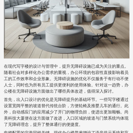
在现代写字楼的设计与管理中，提升无障碍设施已成为关注的重点。
随着社会对多样化办公需求的重视，办公环境的包容性直接影响着员
工的工作效率和企业形象。无障碍设施的优化不仅服务于有行动不便
人士，同时也为所有员工提供更便利的使用体验。针对这一趋势，办
公楼在无障碍设施方面做出了哪些具体改进，值得深入探讨。
首先，出入口设计的优化是无障碍提升的基础环节。一些写字楼通过
设置宽阔平整的坡道替代传统台阶，方便轮椅及推婴儿车的通行。此
外，自动感应门的应用减少了开门的物理负担，使进出更加顺畅。尚
美科技大厦便在这方面做了改进，入口区域的坡道与门禁系统均体现
了无障碍理念，提升了整体通行的便捷度。
电梯配置的完善同样关键。现代办公楼普遍增设了语音提示系统和盲